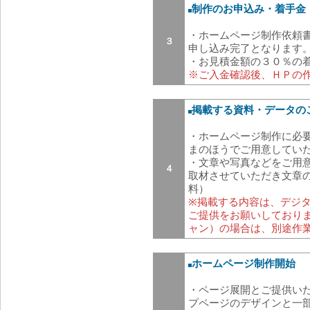
制作のお申込み・着手金
・ホームページ制作依頼書
３
申し込み完了となります
・お見積金額の３０％の
※ご入金確認後、ＨＰの
掲載する資料・データの
・ホームページ制作に必
まのほうでご用意してい
・文章や写真などをご用
４
取材させていただき文章
料）
※掲載する内容は、デジタ
ご提供をお願いしておりま
ャン）の場合は、別途作
ホームページ制作開始
・ページ展開とご提供い
プページのデザインと一