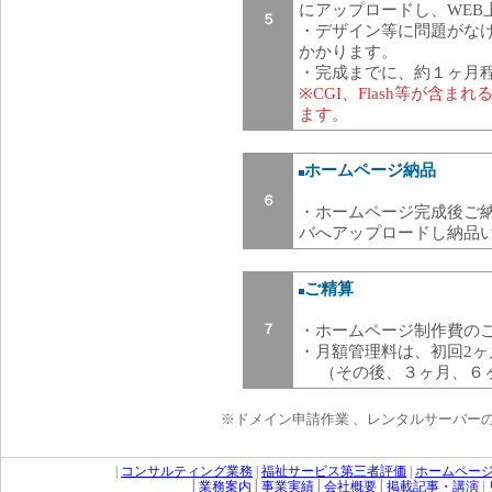
にアップロードし、WEB
５
・デザイン等に問題がな
かかります。
・完成までに、約１ヶ月
※CGI、Flash等が含
ます。
ホームページ納品
６
・ホームページ完成後ご納
バへアップロードし納品
ご精算
７
・ホームページ制作費の
・月額管理料は、初回2ヶ
（その後、３ヶ月、６ヶ
※ドメイン申請作業 、レンタルサーバー
|
コンサルティング業務
|
福祉サービス第三者評価
|
ホームペー
│
業務案内
│
事業実績
│
会社概要
│
掲載記事・講演
|