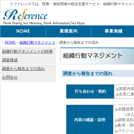
リファレンスでは、医療・福祉関連の総合支援サービス、組織行動マネジメ
>
HOME
>
組織行動マネジメント
> 調査から報告までの流れ
組織行動マネジメントの特徴
調査構成
調査から報告までの流れ
調査から報告までの流れ
お問合せ
調査内
打ち合わせ・契約
合意に
全職員用
（法人調
内容の確認・説明
調査項目
配布・回
スケジュ