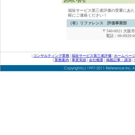
お問い合せ
福祉サービス第三者評価の受審にあた
軽にご連絡ください！
（有）リファレンス 評価事業部
〒540-0021 
電話：06-6920-00
|
コンサルティング業務
|
福祉サービス第三者評価
|
ホームペー
│
業務案内
│
事業実績
│
会社概要
│
掲載記事・講演
|