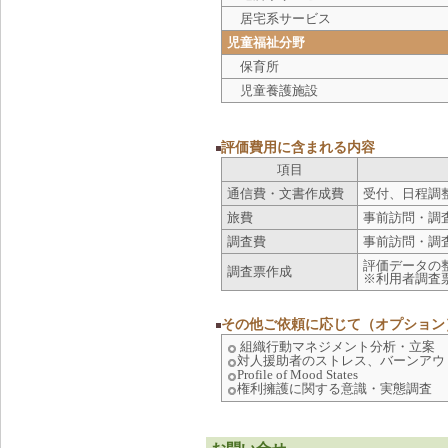
居宅系サービス
児童福祉分野
保育所
児童養護施設
評価費用に含まれる内容
項目
通信費・文書作成費
受付、日程調
旅費
事前訪問・調
調査費
事前訪問・調
評価データの
調査票作成
※利用者調査
その他ご依頼に応じて（オプション
組織行動マネジメント分析・立案
対人援助者のストレス、バーンアウ
Profile of Mood States
権利擁護に関する意識・実態調査